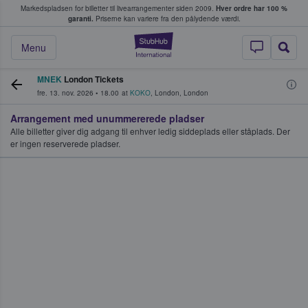
Markedspladsen for billetter til livearrangementer siden 2009.
Hver ordre har 100 %
fans køber og sælger billetter
garanti.
Priserne kan variere fra den pålydende værdi.
StubHub - Hvor fan
Menu
MNEK
London Tickets
fre. 13. nov. 2026
•
18.00
at
KOKO
,
London
,
London
Arrangement med unummererede pladser
Alle billetter giver dig adgang til enhver ledig siddeplads eller ståplads. Der
er ingen reserverede pladser.