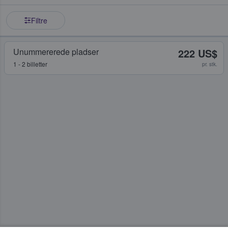
Filtre
Unummererede pladser
222 US$
1 - 2 billetter
pr. stk.