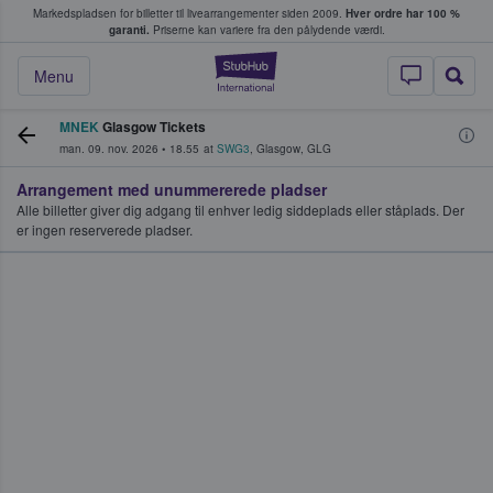
Markedspladsen for billetter til livearrangementer siden 2009.
Hver ordre har 100 %
fans køber og sælger billetter
garanti.
Priserne kan variere fra den pålydende værdi.
StubHub - Hvor fan
Menu
MNEK
Glasgow Tickets
man. 09. nov. 2026
•
18.55
at
SWG3
,
Glasgow
,
GLG
Arrangement med unummererede pladser
Alle billetter giver dig adgang til enhver ledig siddeplads eller ståplads. Der
er ingen reserverede pladser.