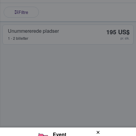
Filtre
Unummererede pladser
195 US$
1 - 2 billetter
pr. stk.
Event