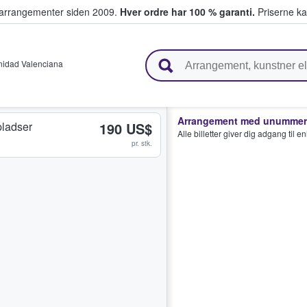
ivearrangementer siden 2009.
Hver ordre har 100 % garanti.
Priserne ka
ger billetter
idad Valenciana
Arrangement med unummere
ladser
190 US$
Alle billetter giver dig adgang til 
pr. stk.