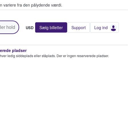
n variere fra den pålydende værdi.
Sælg billetter
Support
Log ind
USD
rede pladser
enhver ledig siddeplads eller ståplads. Der er ingen reserverede pladser.