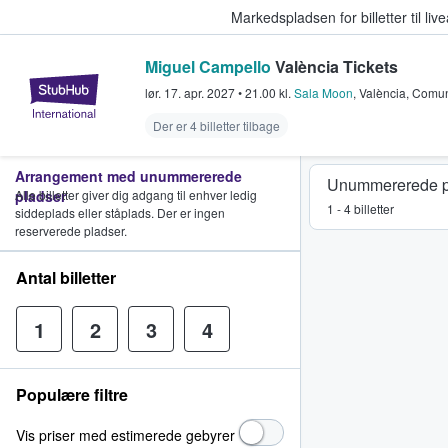
Markedspladsen for billetter til l
Miguel Campello
València Tickets
StubHub - Hvor fans køber og sæl
lør. 17. apr. 2027
•
21.00
kl.
Sala Moon
,
València
,
Comun
Der er 4 billetter tilbage
Arrangement med unummererede
Unummererede p
pladser
Alle billetter giver dig adgang til enhver ledig
1 - 4 billetter
siddeplads eller ståplads. Der er ingen
reserverede pladser.
Antal billetter
1
2
3
4
Populære filtre
Vis priser med estimerede gebyrer