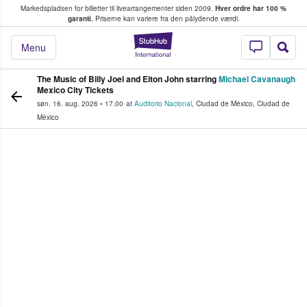
Markedspladsen for billetter til livearrangementer siden 2009.
Hver ordre har 100 %
fans køber og sælger billetter
garanti.
Priserne kan variere fra den pålydende værdi.
StubHub - Hvor fan
Menu
The Music of Billy Joel and Elton John starring
Michael Cavanaugh
Mexico City Tickets
søn. 16. aug. 2026
•
17.00
at
Auditorio Nacional
,
Ciudad de México
,
Ciudad de
México