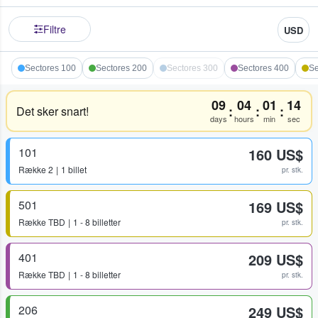
Filtre
USD
Sectores 100
Sectores 200
Sectores 300
Sectores 400
Se
09
04
01
14
:
:
:
Det sker snart!
days
hours
min
sec
101
160 US$
Række
2
1 billet
pr. stk.
501
169 US$
Række
TBD
1 - 8 billetter
pr. stk.
401
209 US$
Række
TBD
1 - 8 billetter
pr. stk.
206
249 US$