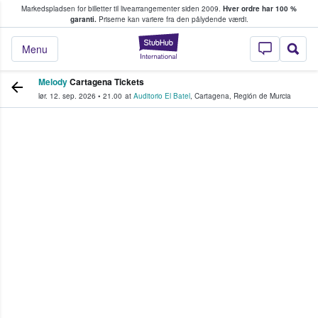
Markedspladsen for billetter til livearrangementer siden 2009.
Hver ordre har 100 %
fans køber og sælger billetter
garanti.
Priserne kan variere fra den pålydende værdi.
StubHub - Hvor fan
Menu
Melody
Cartagena Tickets
lør. 12. sep. 2026
•
21.00
at
Auditorio El Batel
,
Cartagena
,
Región de Murcia