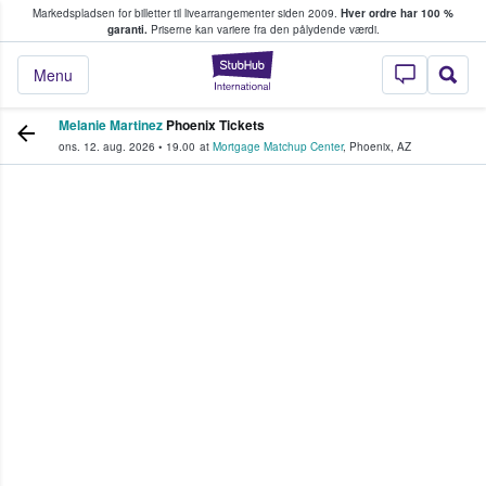
Markedspladsen for billetter til livearrangementer siden 2009.
Hver ordre har 100 %
fans køber og sælger billetter
garanti.
Priserne kan variere fra den pålydende værdi.
StubHub - Hvor fan
Menu
Melanie Martinez
Phoenix Tickets
ons. 12. aug. 2026
•
19.00
at
Mortgage Matchup Center
,
Phoenix
,
AZ