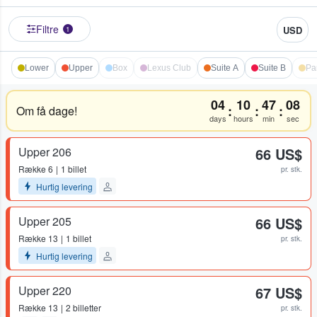
Filtre
USD
1
Lower
Upper
Box
Lexus Club
Suite A
Suite B
Pa
04
10
47
08
:
:
:
Om få dage!
days
hours
min
sec
Upper 206
66 US$
Række
6
1 billet
pr. stk.
Hurtig levering
Upper 205
66 US$
Række
13
1 billet
pr. stk.
Hurtig levering
Upper 220
67 US$
Række
13
2 billetter
pr. stk.