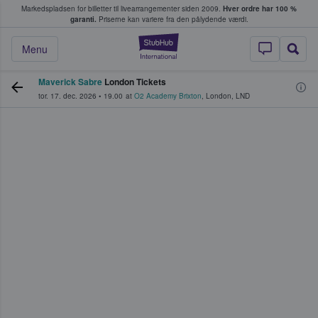
Markedspladsen for billetter til livearrangementer siden 2009.
Hver ordre har 100 %
fans køber og sælger billetter
garanti.
Priserne kan variere fra den pålydende værdi.
StubHub - Hvor fan
Menu
Maverick Sabre
London Tickets
tor. 17. dec. 2026
•
19.00
at
O2 Academy Brixton
,
London
,
LND