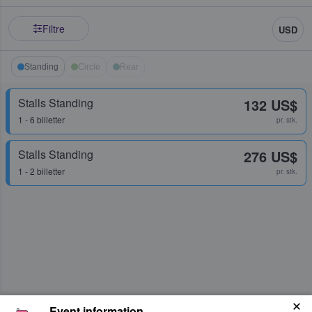
Filtre
USD
Standing
Circle
Rear
Stalls Standing
132 US$
1 - 6 billetter
pr. stk.
Stalls Standing
276 US$
1 - 2 billetter
pr. stk.
Event information