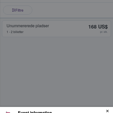
Filtre
Unummererede pladser
168 US$
1 - 2 billetter
pr. stk.
Event information