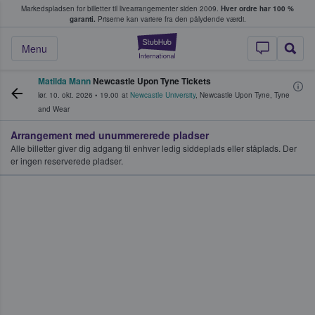
Markedspladsen for billetter til livearrangementer siden 2009.
Hver ordre har 100 %
fans køber og sælger billetter
garanti.
Priserne kan variere fra den pålydende værdi.
StubHub - Hvor fan
Menu
Matilda Mann
Newcastle Upon Tyne Tickets
lør. 10. okt. 2026
•
19.00
at
Newcastle University
,
Newcastle Upon Tyne
,
Tyne
and Wear
Arrangement med unummererede pladser
Alle billetter giver dig adgang til enhver ledig siddeplads eller ståplads. Der
er ingen reserverede pladser.