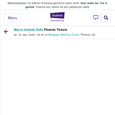
Markedspladsen for billetter til livearrangementer siden 2009.
Hver ordre har 100 %
fans køber og sælger billetter
garanti.
Priserne kan variere fra den pålydende værdi.
StubHub - Hvor fan
Menu
Marco Antonio Solís
Phoenix Tickets
lør. 19. sep. 2026
•
20.00
at
Mortgage Matchup Center
,
Phoenix
,
AZ