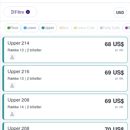
Filtre
USD
1
Floor
Lower
Upper
Box
Lexus Club
Party Suite
S
Upper 214
68 US$
Række
13
2 billetter
pr. stk.
Upper 216
69 US$
Række
13
2 billetter
pr. stk.
Upper 208
69 US$
Række
14
2 billetter
pr. stk.
Upper 208
70 US$