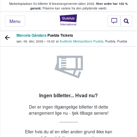
Markedspladsen for billetter til livearrangementer siden 2009.
Hver ordre har 100 %
fans køber og sælger billetter
garanti.
Priserne kan variere fra den pålydende værdi.
StubHub - Hvor fan
Menu
Marcela Gándara
Puebla Tickets
søn. 06. dec. 2026
•
19.00
at
Auditorio Metropolitano Puebla
,
Puebla
,
Puebla
Ingen billetter... Hvad nu?
Der er ingen tilgængelige billetter til dette
arrangement lige nu - tjek tilbage senere!
Eller hvis du af en eller anden grund ikke kan