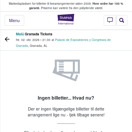
Markedspladsen for billetter til livearrangementer siden 2009.
Hver ordre har 100 %
fans køber og sælger billetter
garanti.
Priserne kan variere fra den pålydende værdi.
StubHub - Hvor fan
Menu
Malú
Granada Tickets
fre. 02. okt. 2026
•
21.00
at
Palacio de Exposiciones y Congresos de
Granada
,
Granada
,
AL
Ingen billetter... Hvad nu?
Der er ingen tilgængelige billetter til dette
arrangement lige nu - tjek tilbage senere!