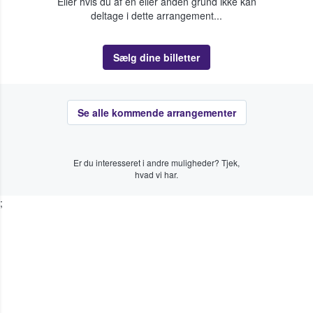
Eller hvis du af en eller anden grund ikke kan
deltage i dette arrangement...
Sælg dine billetter
Se alle kommende arrangementer
Er du interesseret i andre muligheder? Tjek,
hvad vi har.
;