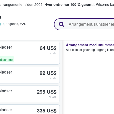
ivearrangementer siden 2009.
Hver ordre har 100 % garanti.
Priserne ka
s
ger billetter
que
,
Leganés
,
MAD
Arrangement med unummere
ladser
64 US$
Alle billetter giver dig adgang til 
pr. stk.
et samme
ladser
92 US$
pr. stk.
ladser
295 US$
pr. stk.
ladser
335 US$