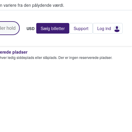
n variere fra den pålydende værdi.
Sælg billetter
Support
Log ind
USD
rede pladser
enhver ledig siddeplads eller ståplads. Der er ingen reserverede pladser.