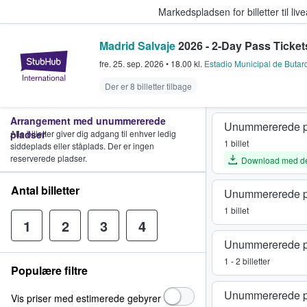
Markedspladsen for billetter til l
Madrid Salvaje
2026 - 2-Day Pass Ticket
StubHub - Hvor fans køber og sæl
fre. 25. sep. 2026
•
18.00
kl.
Estadio Municipal de Butar
Der er 8 billetter tilbage
Arrangement med unummererede
Unummererede p
pladser
Alle billetter giver dig adgang til enhver ledig
1 billet
siddeplads eller ståplads. Der er ingen
reserverede pladser.
Download med d
Antal billetter
Unummererede p
1 billet
1
2
3
4
Unummererede p
1 - 2 billetter
Populære filtre
Unummererede p
Vis priser med estimerede gebyrer