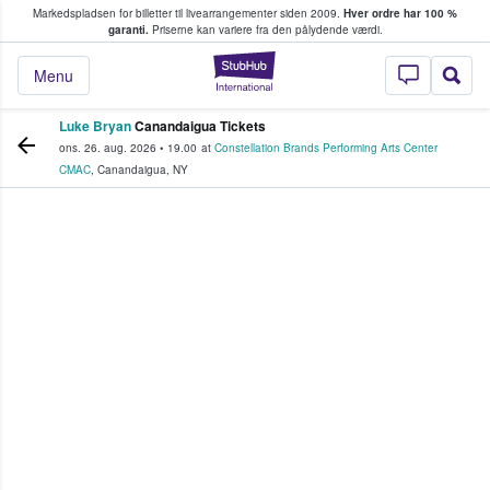
Markedspladsen for billetter til livearrangementer siden 2009.
Hver ordre har 100 %
fans køber og sælger billetter
garanti.
Priserne kan variere fra den pålydende værdi.
StubHub - Hvor fan
Menu
Luke Bryan
Canandaigua Tickets
ons. 26. aug. 2026
•
19.00
at
Constellation Brands Performing Arts Center
CMAC
,
Canandaigua
,
NY