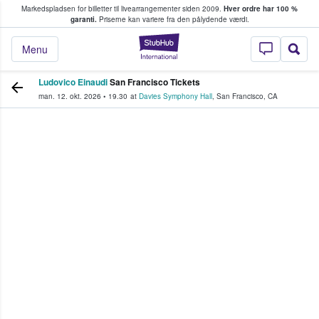
Markedspladsen for billetter til livearrangementer siden 2009.
Hver ordre har 100 %
fans køber og sælger billetter
garanti.
Priserne kan variere fra den pålydende værdi.
StubHub - Hvor fan
Menu
Ludovico Einaudi
San Francisco Tickets
man. 12. okt. 2026
•
19.30
at
Davies Symphony Hall
,
San Francisco
,
CA