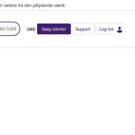
n variere fra den pålydende værdi.
Sælg billetter
Support
Log ind
USD