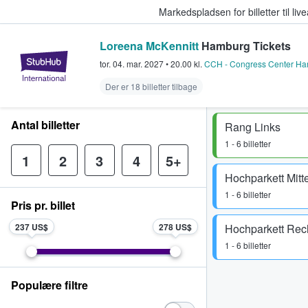
Markedspladsen for billetter til l
Loreena McKennitt
Hamburg Tickets
StubHub - Hvor fans køber og sæl
tor. 04. mar. 2027
•
20.00
kl.
CCH - Congress Center Ha
Der er 18 billetter tilbage
Antal billetter
Rang Links
1 - 6 billetter
1
2
3
4
5+
Hochparkett Mitt
1 - 6 billetter
Pris pr. billet
237 US$
278 US$
Hochparkett Rec
1 - 6 billetter
Populære filtre