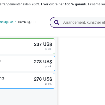
ivearrangementer siden 2009.
Hver ordre har 100 % garanti.
Priserne ka
ger billetter
mburg Saal 1
,
Hamburg
,
HH
237 US$
pr. stk.
e
278 US$
pr. stk.
hts
278 US$
pr. stk.