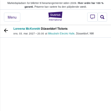
Markedspladsen for billetter til livearrangementer siden 2009.
Hver ordre har 100 %
fans køber og sælger billetter
garanti.
Priserne kan variere fra den pålydende værdi.
StubHub - Hvor fan
Menu
Loreena McKennitt
Düsseldorf Tickets
ons. 03. mar. 2027
•
20.00
at
Mitsubishi Electric Halle
,
Düsseldorf
,
NW