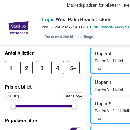
Markedspladsen for billetter til l
Logic
West Palm Beach Tickets
StubHub - Hvor fans køber og sæl
ons. 07. okt. 2026
•
19.00
kl.
iTHINK Financial Amphithe
Der er over 200 billetter tilbage
Antal billetter
Upper 4
Række
V
1 billet
1
2
3
4
5+
Upper 4
Pris pr. billet
Række
V
1 billet
37 US$
432 US$
Upper 8
Række
V
2 - 4 billett
Populære filtre