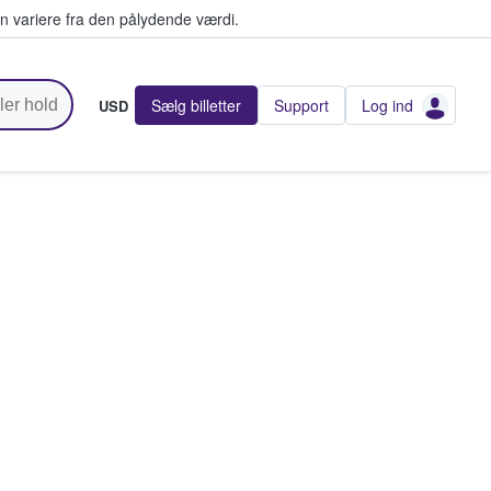
n variere fra den pålydende værdi.
Sælg billetter
Support
Log ind
USD