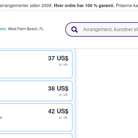
ivearrangementer siden 2009.
Hver ordre har 100 % garanti.
Priserne ka
ger billetter
atre
,
West Palm Beach
,
FL
37 US$
pr. stk.
38 US$
pr. stk.
42 US$
er
pr. stk.