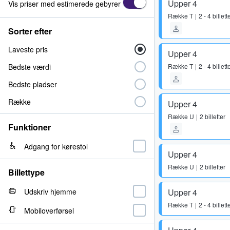
Upper 4
Vis priser med estimerede gebyrer
Række
T
2 - 4 billett
Sorter efter
Laveste pris
Upper 4
Bedste værdi
Række
T
2 - 4 billett
Bedste pladser
Række
Upper 4
Række
U
2 billetter
Funktioner
Adgang for kørestol
Upper 4
Række
U
2 billetter
Billettype
Udskriv hjemme
Upper 4
Række
T
2 - 4 billett
Mobiloverførsel