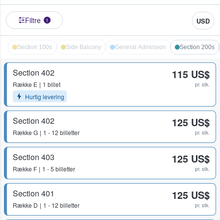
Filtre
USD
1
Section 100s
Side Balcony
General Admission
Section 200s
Section 402
115 US$
Række
E
1 billet
pr. stk.
Hurtig levering
Section 402
125 US$
Række
G
1 - 12 billetter
pr. stk.
Section 403
125 US$
Række
F
1 - 5 billetter
pr. stk.
Section 401
125 US$
Række
D
1 - 12 billetter
pr. stk.