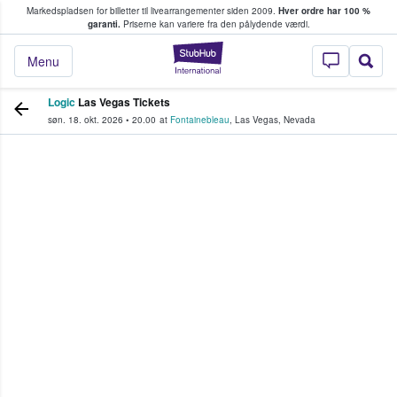
Markedspladsen for billetter til livearrangementer siden 2009.
Hver ordre har 100 %
fans køber og sælger billetter
garanti.
Priserne kan variere fra den pålydende værdi.
StubHub - Hvor fan
Menu
Logic
Las Vegas Tickets
søn. 18. okt. 2026
•
20.00
at
Fontainebleau
,
Las Vegas
,
Nevada