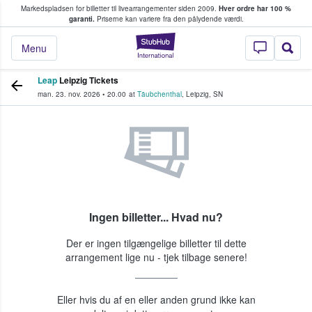
Markedspladsen for billetter til livearrangementer siden 2009.
Hver ordre har 100 %
fans køber og sælger billetter
garanti.
Priserne kan variere fra den pålydende værdi.
StubHub - Hvor fan
Menu
Leap
Leipzig Tickets
man. 23. nov. 2026
•
20.00
at
Täubchenthal
,
Leipzig
,
SN
Ingen billetter... Hvad nu?
Der er ingen tilgængelige billetter til dette
arrangement lige nu - tjek tilbage senere!
Eller hvis du af en eller anden grund ikke kan