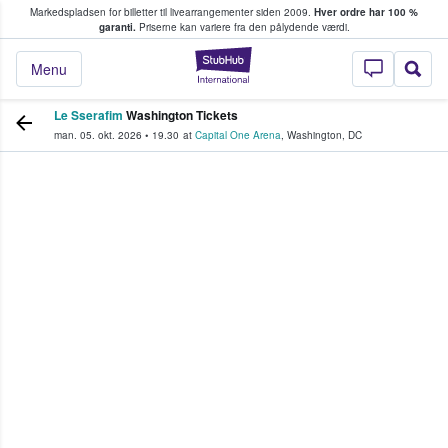
Markedspladsen for billetter til livearrangementer siden 2009.
Hver ordre har 100 %
fans køber og sælger billetter
garanti.
Priserne kan variere fra den pålydende værdi.
StubHub - Hvor fan
Menu
Le Sserafim
Washington Tickets
man. 05. okt. 2026
•
19.30
at
Capital One Arena
,
Washington
,
DC