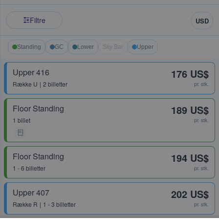
Filtre
USD
Standing
GC
Lower
Sky Bar
Upper
Upper 416
176 US$
Række
U
2 billetter
pr. stk.
Floor Standing
189 US$
1 billet
pr. stk.
Floor Standing
194 US$
1 - 6 billetter
pr. stk.
Upper 407
202 US$
Række
R
1 - 3 billetter
pr. stk.