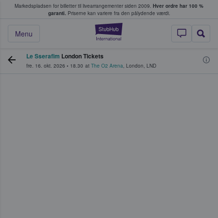
Markedspladsen for billetter til livearrangementer siden 2009.
Hver ordre har 100 %
fans køber og sælger billetter
garanti.
Priserne kan variere fra den pålydende værdi.
StubHub - Hvor fan
Menu
Le Sserafim
London Tickets
fre. 16. okt. 2026
•
18.30
at
The O2 Arena
,
London
,
LND