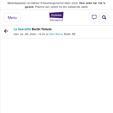
Markedspladsen for billetter til livearrangementer siden 2009.
Hver ordre har 100 %
fans køber og sælger billetter
garanti.
Priserne kan variere fra den pålydende værdi.
StubHub - Hvor fan
Menu
Le Sserafim
Berlin Tickets
man. 26. okt. 2026
•
19.30
at
Uber Arena
,
Berlin
,
BE