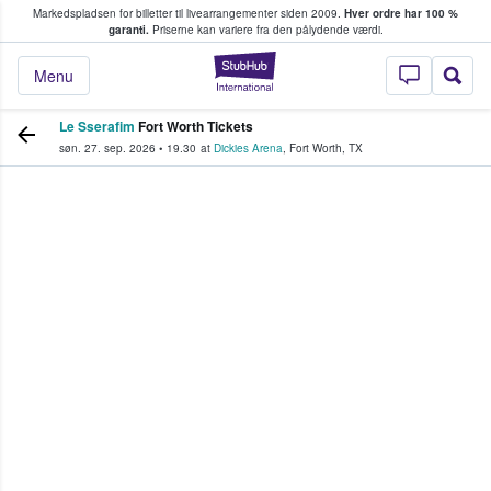
Markedspladsen for billetter til livearrangementer siden 2009.
Hver ordre har 100 %
fans køber og sælger billetter
garanti.
Priserne kan variere fra den pålydende værdi.
StubHub - Hvor fan
Menu
Le Sserafim
Fort Worth Tickets
søn. 27. sep. 2026
•
19.30
at
Dickies Arena
,
Fort Worth
,
TX