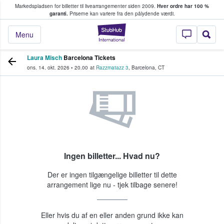
Markedspladsen for billetter til livearrangementer siden 2009.
Hver ordre har 100 %
fans køber og sælger billetter
garanti.
Priserne kan variere fra den pålydende værdi.
StubHub - Hvor fan
Menu
Laura Misch
Barcelona Tickets
ons. 14. okt. 2026
•
20.00
at
Razzmatazz 3
,
Barcelona
,
CT
Ingen billetter... Hvad nu?
Der er ingen tilgængelige billetter til dette
arrangement lige nu - tjek tilbage senere!
Eller hvis du af en eller anden grund ikke kan