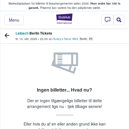
Markedspladsen for billetter til livearrangementer siden 2009.
Hver ordre har 100 %
fans køber og sælger billetter
garanti.
Priserne kan variere fra den pålydende værdi.
StubHub - Hvor fan
Menu
Laibach
Berlin Tickets
tir. 13. okt. 2026
•
20.00
at
Huxley's Neue Welt
,
Berlin
,
BE
Ingen billetter... Hvad nu?
Der er ingen tilgængelige billetter til dette
arrangement lige nu - tjek tilbage senere!
Eller hvis du af en eller anden grund ikke kan