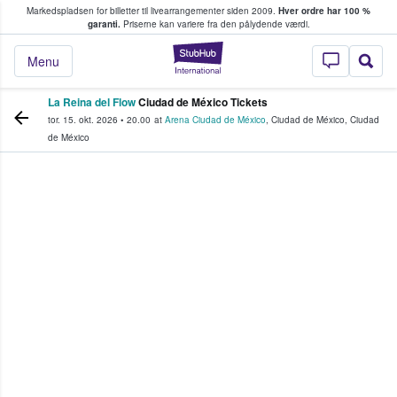
Markedspladsen for billetter til livearrangementer siden 2009.
Hver ordre har 100 %
fans køber og sælger billetter
garanti.
Priserne kan variere fra den pålydende værdi.
StubHub - Hvor fan
Menu
La Reina del Flow
Ciudad de México Tickets
tor. 15. okt. 2026
•
20.00
at
Arena Ciudad de México
,
Ciudad de México
,
Ciudad
de México