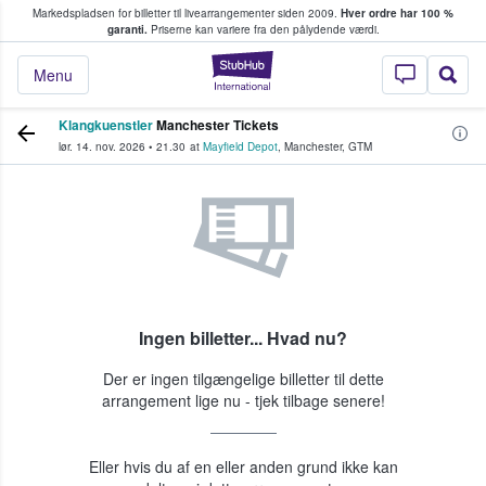
Markedspladsen for billetter til livearrangementer siden 2009.
Hver ordre har 100 %
fans køber og sælger billetter
garanti.
Priserne kan variere fra den pålydende værdi.
StubHub - Hvor fan
Menu
Klangkuenstler
Manchester Tickets
lør. 14. nov. 2026
•
21.30
at
Mayfield Depot
,
Manchester
,
GTM
Ingen billetter... Hvad nu?
Der er ingen tilgængelige billetter til dette
arrangement lige nu - tjek tilbage senere!
Eller hvis du af en eller anden grund ikke kan