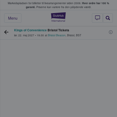
Markedspladsen for billetter til livearrangementer siden 2009.
Hver ordre har 100 %
fans køber og sælger billetter
garanti.
Priserne kan variere fra den pålydende værdi.
StubHub - Hvor fan
Menu
Kings of Convenience
Bristol Tickets
lør. 22. maj 2027
•
19.00
at
Bristol Beacon
,
Bristol
,
BST