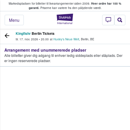
Markedspladsen for billetter til livearrangementer siden 2009.
Hver ordre har 100 %
fans køber og sælger billetter
garanti.
Priserne kan variere fra den pålydende værdi.
StubHub - Hvor fan
Menu
Kingfishr
Berlin Tickets
tir. 17. nov. 2026
•
20.00
at
Huxley's Neue Welt
,
Berlin
,
BE
Arrangement med unummererede pladser
Alle billetter giver dig adgang til enhver ledig siddeplads eller ståplads. Der
er ingen reserverede pladser.