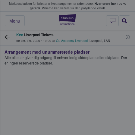
Markedspladsen for billetter til livearrangementer siden 2009.
Hver ordre har 100 %
fans køber og sælger billetter
garanti.
Priserne kan variere fra den pålydende værdi.
StubHub - Hvor fan
Menu
Keo
Liverpool Tickets
tor. 29. okt. 2026
•
19.00
at
O2 Academy Liverpool
,
Liverpool
,
LAN
Arrangement med unummererede pladser
Alle billetter giver dig adgang til enhver ledig siddeplads eller ståplads. Der
er ingen reserverede pladser.