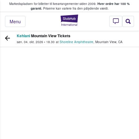
Markedspladsen for billetter til livearrangementer siden 2009.
Hver ordre har 100 %
fans køber og sælger billetter
garanti.
Priserne kan variere fra den pålydende værdi.
StubHub - Hvor fan
Menu
Kehlani
Mountain View Tickets
søn. 04. okt. 2026
•
18.30
at
Shoreline Amphitheatre
,
Mountain View
,
CA