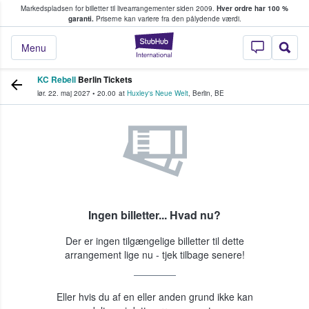
Markedspladsen for billetter til livearrangementer siden 2009.
Hver ordre har 100 %
fans køber og sælger billetter
garanti.
Priserne kan variere fra den pålydende værdi.
StubHub - Hvor fan
Menu
KC Rebell
Berlin Tickets
lør. 22. maj 2027
•
20.00
at
Huxley's Neue Welt
,
Berlin
,
BE
Ingen billetter... Hvad nu?
Der er ingen tilgængelige billetter til dette
arrangement lige nu - tjek tilbage senere!
Eller hvis du af en eller anden grund ikke kan