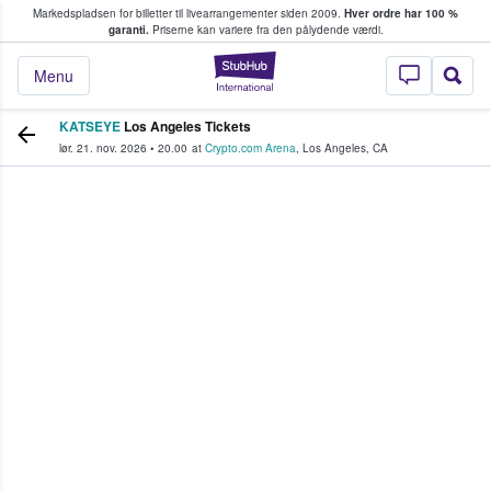
Markedspladsen for billetter til livearrangementer siden 2009.
Hver ordre har 100 %
fans køber og sælger billetter
garanti.
Priserne kan variere fra den pålydende værdi.
StubHub - Hvor fan
Menu
KATSEYE
Los Angeles Tickets
lør. 21. nov. 2026
•
20.00
at
Crypto.com Arena
,
Los Angeles
,
CA