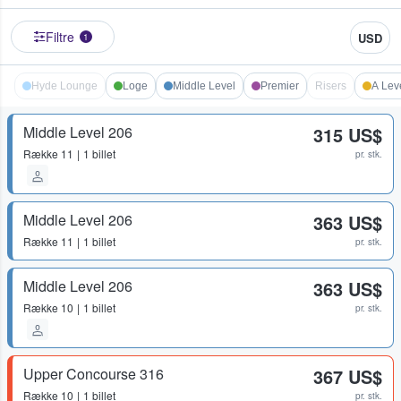
Filtre
USD
1
Hyde Lounge
Loge
Middle Level
Premier
Risers
A Lev
Middle Level 206
315 US$
Række
11
1 billet
pr. stk.
Middle Level 206
363 US$
Række
11
1 billet
pr. stk.
Middle Level 206
363 US$
Række
10
1 billet
pr. stk.
Upper Concourse 316
367 US$
Række
10
1 billet
pr. stk.