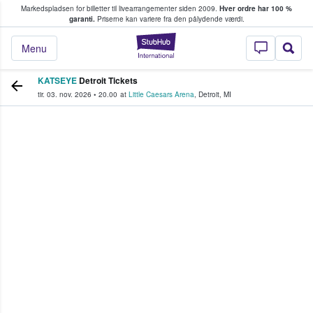
Markedspladsen for billetter til livearrangementer siden 2009.
Hver ordre har 100 %
fans køber og sælger billetter
garanti.
Priserne kan variere fra den pålydende værdi.
StubHub - Hvor fan
Menu
KATSEYE
Detroit Tickets
tir. 03. nov. 2026
•
20.00
at
Little Caesars Arena
,
Detroit
,
MI