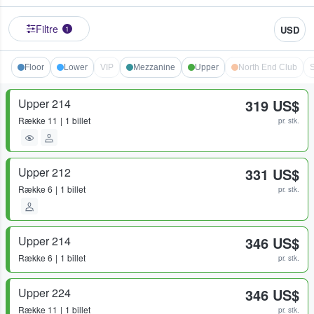
Filtre
USD
1
Floor
Lower
VIP
Mezzanine
Upper
North End Club
S
Upper 214
319 US$
Række
11
1 billet
pr. stk.
Upper 212
331 US$
Række
6
1 billet
pr. stk.
Upper 214
346 US$
Række
6
1 billet
pr. stk.
Upper 224
346 US$
Række
11
1 billet
pr. stk.