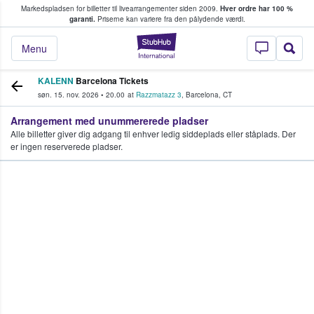
Markedspladsen for billetter til livearrangementer siden 2009.
Hver ordre har 100 %
fans køber og sælger billetter
garanti.
Priserne kan variere fra den pålydende værdi.
StubHub - Hvor fan
Menu
KALENN
Barcelona Tickets
søn. 15. nov. 2026
•
20.00
at
Razzmatazz 3
,
Barcelona
,
CT
Arrangement med unummererede pladser
Alle billetter giver dig adgang til enhver ledig siddeplads eller ståplads. Der
er ingen reserverede pladser.