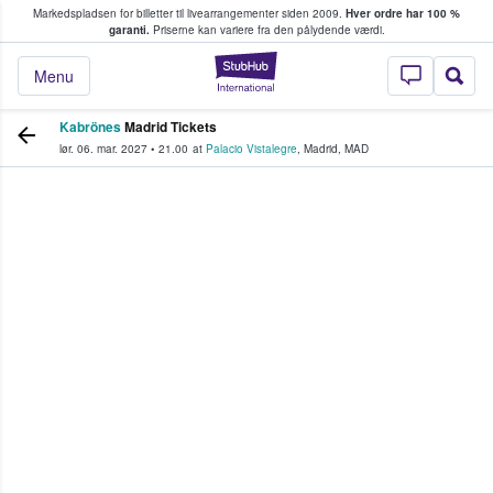
Markedspladsen for billetter til livearrangementer siden 2009.
Hver ordre har 100 %
fans køber og sælger billetter
garanti.
Priserne kan variere fra den pålydende værdi.
StubHub - Hvor fan
Menu
Kabrönes
Madrid Tickets
lør. 06. mar. 2027
•
21.00
at
Palacio Vistalegre
,
Madrid
,
MAD