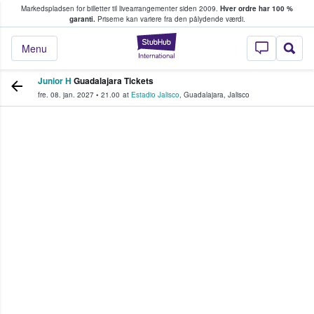
Markedspladsen for billetter til livearrangementer siden 2009.
Hver ordre har 100 %
fans køber og sælger billetter
garanti.
Priserne kan variere fra den pålydende værdi.
StubHub - Hvor fan
Menu
Junior H
Guadalajara Tickets
fre. 08. jan. 2027
•
21.00
at
Estadio Jalisco
,
Guadalajara
,
Jalisco