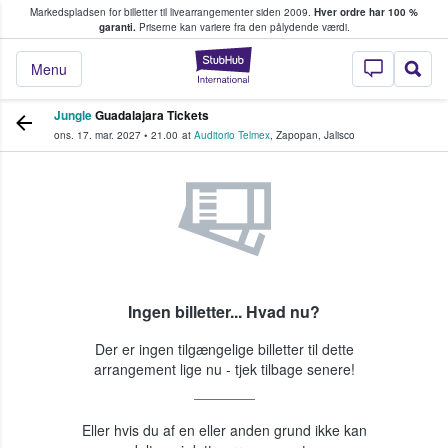
Markedspladsen for billetter til livearrangementer siden 2009.
Hver ordre har 100 %
fans køber og sælger billetter
garanti.
Priserne kan variere fra den pålydende værdi.
StubHub - Hvor fan
Menu
Jungle
Guadalajara Tickets
ons. 17. mar. 2027
•
21.00
at
Auditorio Telmex
,
Zapopan
,
Jalisco
Ingen billetter... Hvad nu?
Der er ingen tilgængelige billetter til dette
arrangement lige nu - tjek tilbage senere!
Eller hvis du af en eller anden grund ikke kan