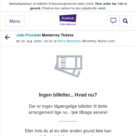
Markedspladsen for billetter til livearrangementer siden 2009.
Hver ordre har 100 %
fans køber og sælger billetter
garanti.
Priserne kan variere fra den pålydende værdi.
StubHub - Hvor fan
Menu
Julio Preciado
Monterrey Tickets
lør. 22. aug. 2026
•
20.00
at
Arena Monterrey
,
Monterrey
,
Nuevo León
Ingen billetter... Hvad nu?
Der er ingen tilgængelige billetter til dette
arrangement lige nu - tjek tilbage senere!
Eller hvis du af en eller anden grund ikke kan