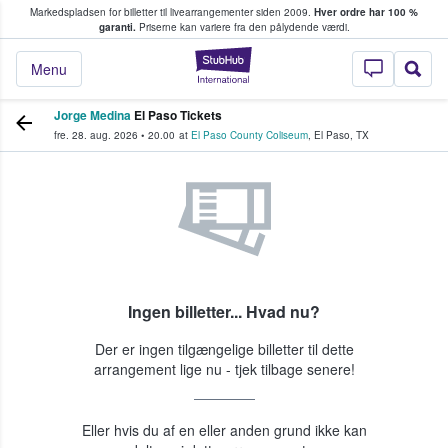
Markedspladsen for billetter til livearrangementer siden 2009.
Hver ordre har 100 %
fans køber og sælger billetter
garanti.
Priserne kan variere fra den pålydende værdi.
StubHub - Hvor fan
Menu
Jorge Medina
El Paso Tickets
fre. 28. aug. 2026
•
20.00
at
El Paso County Coliseum
,
El Paso
,
TX
Ingen billetter... Hvad nu?
Der er ingen tilgængelige billetter til dette
arrangement lige nu - tjek tilbage senere!
Eller hvis du af en eller anden grund ikke kan