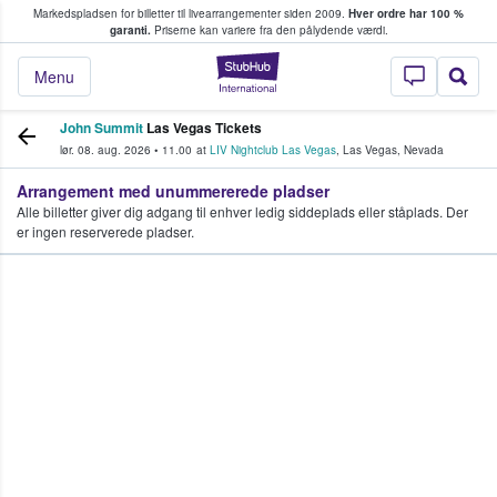
Markedspladsen for billetter til livearrangementer siden 2009.
Hver ordre har 100 %
fans køber og sælger billetter
garanti.
Priserne kan variere fra den pålydende værdi.
StubHub - Hvor fan
Menu
John Summit
Las Vegas Tickets
lør. 08. aug. 2026
•
11.00
at
LIV Nightclub Las Vegas
,
Las Vegas
,
Nevada
Arrangement med unummererede pladser
Alle billetter giver dig adgang til enhver ledig siddeplads eller ståplads. Der
er ingen reserverede pladser.