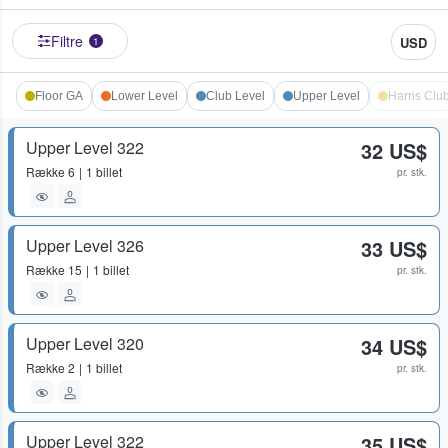
Filtre
USD
1
Floor GA
Lower Level
Club Level
Upper Level
Harris Clu
Upper Level 322
32 US$
Række
6
1 billet
pr. stk.
Upper Level 326
33 US$
Række
15
1 billet
pr. stk.
Upper Level 320
34 US$
Række
2
1 billet
pr. stk.
Upper Level 322
35 US$