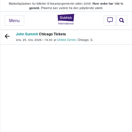
Markedspladsen for billetter til livearrangementer siden 2009.
Hver ordre har 100 %
fans køber og sælger billetter
garanti.
Priserne kan variere fra den pålydende værdi.
StubHub - Hvor fan
Menu
John Summit
Chicago Tickets
ons. 25. nov. 2026
•
19.00
at
United Center
,
Chicago
,
IL