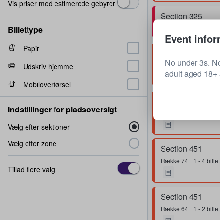
Vis priser med estimerede gebyrer
Section 325
Række
69
2 billetter
Billettype
Event infor
Papir
Section 451
No under 3s. No
Række
79
1 - 4 billet
Udskriv hjemme
adult aged 18+ a
Mobiloverførsel
Section 451
Indstillinger for pladsoversigt
Række
74
1 - 4 billet
Vælg efter sektioner
Vælg efter zone
Section 451
Række
74
1 - 4 billet
Tillad flere valg
Section 451
Række
64
1 - 2 billet