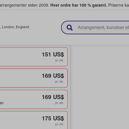
ivearrangementer siden 2009.
Hver ordre har 100 % garanti.
Priserne ka
ger billetter
m
,
London
,
England
151 US$
pr. stk.
169 US$
pr. stk.
169 US$
ter
pr. stk.
175 US$
pr. stk.