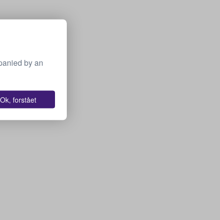
panied by an
Ok, forstået