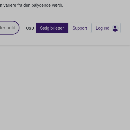
n variere fra den pålydende værdi.
Sælg billetter
Support
Log ind
USD