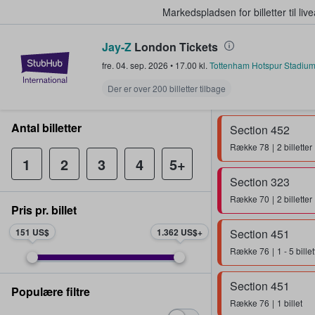
Markedspladsen for billetter til l
Jay-Z
London Tickets
StubHub - Hvor fans køber og sæl
fre. 04. sep. 2026
•
17.00
kl.
Tottenham Hotspur Stadiu
Der er over 200 billetter tilbage
Antal billetter
Section 452
Række
78
2 billetter
1
2
3
4
5+
Section 323
Række
70
2 billetter
Pris pr. billet
151 US$
1.362 US$
Section 451
Række
76
1 - 5 billet
Section 451
Populære filtre
Række
76
1 billet