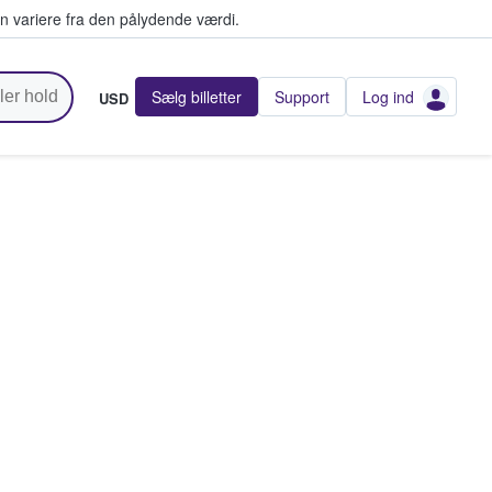
n variere fra den pålydende værdi.
Sælg billetter
Support
Log ind
USD