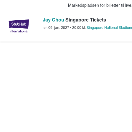
Markedspladsen for billetter til l
Jay Chou
Singapore Tickets
StubHub - Hvor fans køber og sæl
lør. 09. jan. 2027
•
20.00
kl.
Singapore National Stadium