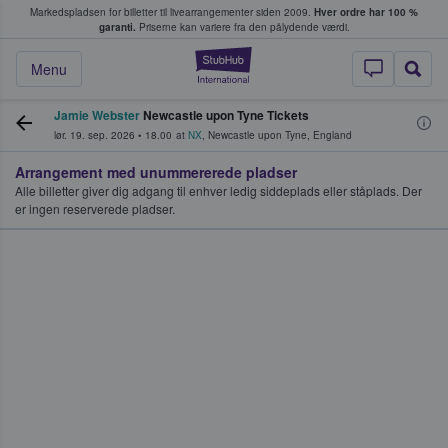
Markedspladsen for billetter til livearrangementer siden 2009.
Hver ordre har 100 %
fans køber og sælger billetter
garanti.
Priserne kan variere fra den pålydende værdi.
StubHub - Hvor fan
Menu
Jamie Webster
Newcastle upon Tyne Tickets
lør. 19. sep. 2026
•
18.00
at
NX
,
Newcastle upon Tyne
,
England
Arrangement med unummererede pladser
Alle billetter giver dig adgang til enhver ledig siddeplads eller ståplads. Der
er ingen reserverede pladser.