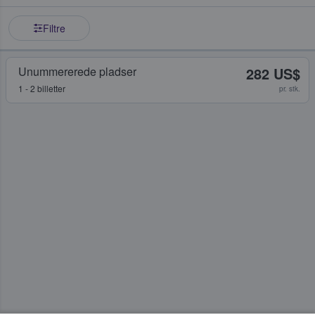
Filtre
Unummererede pladser
282 US$
1 - 2 billetter
pr. stk.