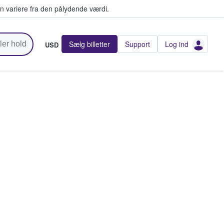
n variere fra den pålydende værdi.
Sælg billetter
Support
Log ind
USD