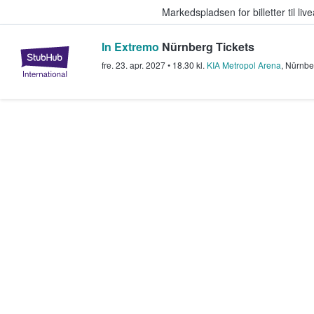
Markedspladsen for billetter til l
In Extremo
Nürnberg Tickets
StubHub - Hvor fans køber og sæl
fre. 23. apr. 2027
•
18.30
kl.
KIA Metropol Arena
,
Nürnbe