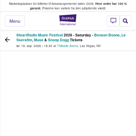
Markedspladsen for billetter til livearrangementer siden 2009.
Hver ordre har 100 %
fans køber og sælger billetter
garanti.
Priserne kan variere fra den pålydende værdi.
StubHub - Hvor fan
Menu
iHeartRadio Music Festival
2026 - Saturday -
Benson Boone
,
Le
Sserafim
,
Muse
&
Snoop Dogg
Tickets
lør. 19. sep. 2026
•
19.30
at
T-Mobile Arena
,
Las Vegas
,
NV