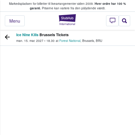
Markedspladsen for billetter til livearrangementer siden 2009.
Hver ordre har 100 %
fans køber og sælger billetter
garanti.
Priserne kan variere fra den pålydende værdi.
StubHub - Hvor fan
Menu
Ice Nine Kills
Brussels Tickets
man. 15. mar. 2027
•
18.30
at
Forest National
,
Brussels
,
BRU