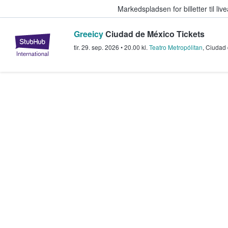
Markedspladsen for billetter til l
Greeicy
Ciudad de México Tickets
StubHub - Hvor fans køber og sæl
tir. 29. sep. 2026
•
20.00
kl.
Teatro Metropólitan
,
Ciudad 