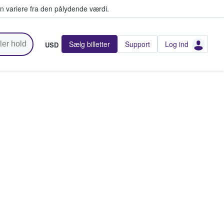
n variere fra den pålydende værdi.
Sælg billetter
Support
Log ind
USD