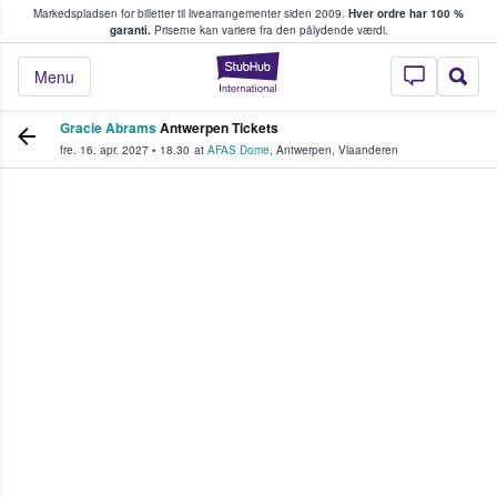
Markedspladsen for billetter til livearrangementer siden 2009.
Hver ordre har 100 %
fans køber og sælger billetter
garanti.
Priserne kan variere fra den pålydende værdi.
StubHub - Hvor fan
Menu
Gracie Abrams
Antwerpen Tickets
fre. 16. apr. 2027
•
18.30
at
AFAS Dome
,
Antwerpen
,
Vlaanderen